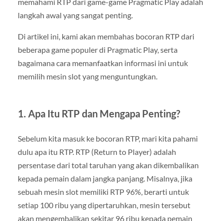
memahami RTP dari game-game Pragmatic Play adalah
langkah awal yang sangat penting.
Di artikel ini, kami akan membahas bocoran RTP dari
beberapa game populer di Pragmatic Play, serta
bagaimana cara memanfaatkan informasi ini untuk
memilih mesin slot yang menguntungkan.
1. Apa Itu RTP dan Mengapa Penting?
Sebelum kita masuk ke bocoran RTP, mari kita pahami
dulu apa itu RTP. RTP (Return to Player) adalah
persentase dari total taruhan yang akan dikembalikan
kepada pemain dalam jangka panjang. Misalnya, jika
sebuah mesin slot memiliki RTP 96%, berarti untuk
setiap 100 ribu yang dipertaruhkan, mesin tersebut
akan mengembalikan sekitar 96 ribu kepada pemain