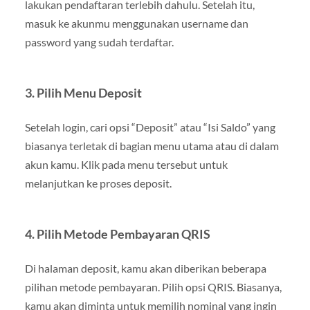
lakukan pendaftaran terlebih dahulu. Setelah itu,
masuk ke akunmu menggunakan username dan
password yang sudah terdaftar.
3. Pilih Menu Deposit
Setelah login, cari opsi “Deposit” atau “Isi Saldo” yang
biasanya terletak di bagian menu utama atau di dalam
akun kamu. Klik pada menu tersebut untuk
melanjutkan ke proses deposit.
4. Pilih Metode Pembayaran QRIS
Di halaman deposit, kamu akan diberikan beberapa
pilihan metode pembayaran. Pilih opsi QRIS. Biasanya,
kamu akan diminta untuk memilih nominal yang ingin