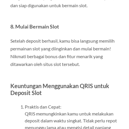
dan siap digunakan untuk bermain slot.
8. Mulai Bermain Slot
Setelah deposit berhasil, kamu bisa langsung memilih
permainan slot yang diinginkan dan mulai bermain!
Nikmati berbagai bonus dan fitur menarik yang
ditawarkan oleh situs slot tersebut.
Keuntungan Menggunakan QRIS untuk
Deposit Slot
Praktis dan Cepat:
QRIS memungkinkan kamu untuk melakukan
deposit dalam waktu singkat. Tidak perlu repot
menunggu lama atau mengisi detail panjang