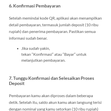
6. Konfirmasi Pembayaran
Setelah memindai kode QR, aplikasi akan menampilkan
detail pembayaran, termasuk jumlah deposit (10 ribu
rupiah) dan penerima pembayaran. Pastikan semua
informasi sudah benar.
Jika sudah yakin,
tekan “Konfirmasi” atau “Bayar” untuk
melanjutkan pembayaran.
7. Tunggu Konfirmasi dan Selesaikan Proses
Deposit
Pembayaran kamu akan diproses dalam beberapa
detik. Setelah itu, saldo akun kamu akan langsung terisi
dengan nominal yang kamu setorkan (10 ribu rupiah)