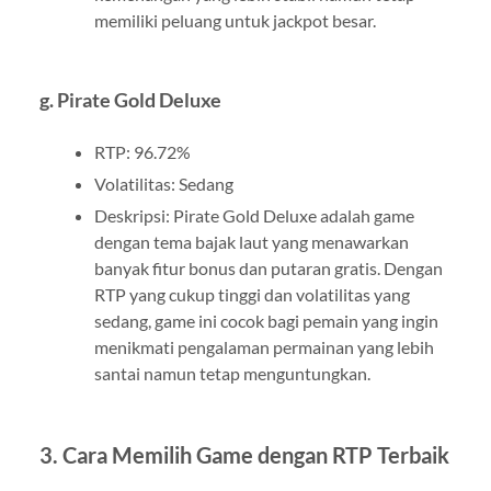
memiliki peluang untuk jackpot besar.
g. Pirate Gold Deluxe
RTP: 96.72%
Volatilitas: Sedang
Deskripsi: Pirate Gold Deluxe adalah game
dengan tema bajak laut yang menawarkan
banyak fitur bonus dan putaran gratis. Dengan
RTP yang cukup tinggi dan volatilitas yang
sedang, game ini cocok bagi pemain yang ingin
menikmati pengalaman permainan yang lebih
santai namun tetap menguntungkan.
3. Cara Memilih Game dengan RTP Terbaik