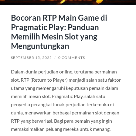
Bocoran RTP Main Game di
Pragmatic Play: Panduan
Memilih Mesin Slot yang
Menguntungkan
SEPTEMBER 15, 2025
/
0 COMMENTS
Dalam dunia perjudian online, terutama permainan
slot, RTP (Return to Player) menjadi salah satu faktor
utama yang memengaruhi keputusan pemain dalam
memilih mesin slot. Pragmatic Play, salah satu
penyedia perangkat lunak perjudian terkemuka di
dunia, menawarkan berbagai permainan slot dengan
RTP yang bervariasi. Bagi para pemain yang ingin
memaksimalkan peluang mereka untuk menang,