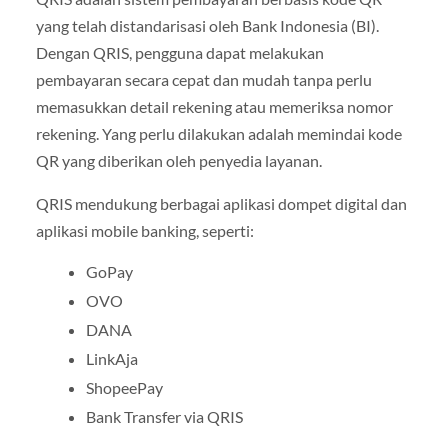
yang telah distandarisasi oleh Bank Indonesia (BI).
Dengan QRIS, pengguna dapat melakukan
pembayaran secara cepat dan mudah tanpa perlu
memasukkan detail rekening atau memeriksa nomor
rekening. Yang perlu dilakukan adalah memindai kode
QR yang diberikan oleh penyedia layanan.
QRIS mendukung berbagai aplikasi dompet digital dan
aplikasi mobile banking, seperti:
GoPay
OVO
DANA
LinkAja
ShopeePay
Bank Transfer via QRIS