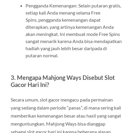
Pengganda Kemenangan: Selain putaran gratis,
setiap kali Anda menang selama Free
Spins, pengganda kemenangan dapat
diterapkan, yang artinya kemenangan Anda
akan meningkat. Ini membuat mode Free Spins
sangat menarik karena Anda bisa mendapatkan
hadiah yang jauh lebih besar daripada di
putaran normal.
3. Mengapa Mahjong Ways Disebut Slot
Gacor Hari Ini?
Secara umum, slot gacor mengacu pada permainan
yang sedang dalam periode “panas”, di mana sering kali
memberikan kemenangan besar atau hasil yang sangat
menguntungkan. Mahjong Ways bisa dianggap
sebagai slot gacor hari ini karena beberapa alasan