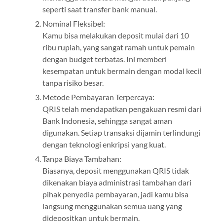
seperti saat transfer bank manual.
Nominal Fleksibel:
Kamu bisa melakukan deposit mulai dari 10
ribu rupiah, yang sangat ramah untuk pemain
dengan budget terbatas. Ini memberi
kesempatan untuk bermain dengan modal kecil
tanpa risiko besar.
Metode Pembayaran Terpercaya:
QRIS telah mendapatkan pengakuan resmi dari
Bank Indonesia, sehingga sangat aman
digunakan. Setiap transaksi dijamin terlindungi
dengan teknologi enkripsi yang kuat.
Tanpa Biaya Tambahan:
Biasanya, deposit menggunakan QRIS tidak
dikenakan biaya administrasi tambahan dari
pihak penyedia pembayaran, jadi kamu bisa
langsung menggunakan semua uang yang
didepositkan untuk bermain.