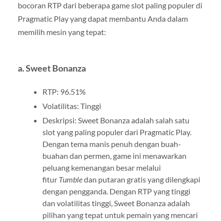
bocoran RTP dari beberapa game slot paling populer di
Pragmatic Play yang dapat membantu Anda dalam
memilih mesin yang tepat:
a. Sweet Bonanza
RTP: 96.51%
Volatilitas: Tinggi
Deskripsi: Sweet Bonanza adalah salah satu
slot yang paling populer dari Pragmatic Play.
Dengan tema manis penuh dengan buah-
buahan dan permen, game ini menawarkan
peluang kemenangan besar melalui
fitur
Tumble
dan putaran gratis yang dilengkapi
dengan pengganda. Dengan RTP yang tinggi
dan volatilitas tinggi, Sweet Bonanza adalah
pilihan yang tepat untuk pemain yang mencari