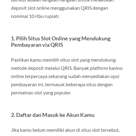
deposit slot online menggunakan QRIS dengan
nominal 10 ribu rupiah:
1. Pilih Situs Slot Online yang Mendukung
Pembayaran via QRIS
Pastikan kamu memilih situs slot yang mendukung
metode deposit melalui QRIS. Banyak platform kasino
online terpercaya sekarang sudah menyediakan opsi
pembayaran ini, termasuk beberapa situs dengan
permainan slot yang populer.
2. Daftar dan Masuk ke Akun Kamu
Jika kamu belum memiliki akun di situs slot tersebut,